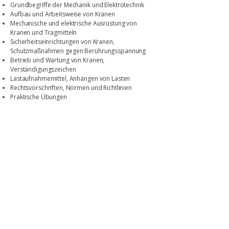
Grundbegriffe der Mechanik und Elektrotechnik
Aufbau und Arbeitsweise von Kranen
Mechanische und elektrische Ausrüstung von
Kranen und Tragmitteln
Sicherheitseinrichtungen von Kranen,
Schutzmaßnahmen gegen Berührungsspannung
Betrieb und Wartung von Kranen,
Verständigungszeichen
Lastaufnahmemittel, Anhängen von Lasten
Rechtsvorschriften, Normen und Richtlinien
Praktische Übungen
Kontakt
Technisches Büro
Fiedler GmbH
Gewerbepark 3
4052 Ansfelden
+43 7229 - 23 8 78
office@tb-fiedler.at