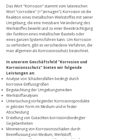
Das Wort "Korrosion" stammt vom lateinischen
Wort "corrodere" (="zernagen"). Korrosion ist die
Reaktion eines metallischen Werkstoffes mit seiner
Umgebung, die eine messbare Veränderung des
Werkstoffes bewirkt und zu einer Beeinträchtigung
der Funktion eines metallischen Bauteils oder
eines ganzen Systems führen kann. Um Korrosion
zu verhindern, gibt es verschiedene Verfahren, die
man allgemein als Korrosionsschutz bezeichnet.
In unserem Geschäftsfeld "Korrosion und
Korrosionsschutz" bieten wir folgende
Leistungen an:
Analyse von Schadensfällen bedingt durch
korrosive Einflussgrößen
Begutachtung der Umgebungsmedien
Werkstoffanalysen
Untersuchung vorliegender Korrosionsprodukte
in gelöster Form im Medium und in fester
Abscheidung
Erstellung von Gutachten korrosionsbedingter
Gegebenheiten
Minimierung von Korrosionsschäden durch
Beeinflussung von Medium, Werkstoff,