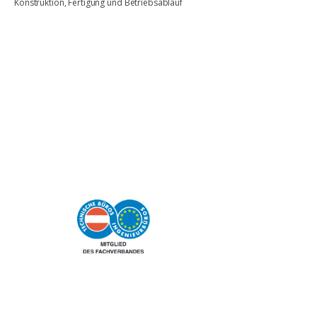
Konstruktion, Fertigung und Betriebsablauf
Kontakt
Technisches Büro
Fiedler GmbH
Gewerbepark 3
4052 Ansfelden
+43 7229 - 23 8 78
office@tb-fiedler.at
Informationen