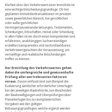
Klarheit über den Verkehrswert einer Immobilie ist
eine wichtige Entscheidungsgrundlage. Ob bei
geplanten Immobilientransaktionen im privaten
sowie gewerblichen Bereich, bei gerichtlichen
oder außergerichtlichen
Vermögensauseinandersetzungen, Testamenten,
Schenkungen, Erbschaften, Heirat oder Scheidung,
in allen Fällen ist ein durch einen kompetenten und
erfahrenen, unabhängigen Sachverständigen
erstelltes transparentes und nachvollziehbares
Verkehrswertgutachten die Voraussetzung, um
vernünftige und realistische Entscheidungen
treffen zu können.
Der Ermittlung des Verkehrswertes gehen
dabei die umfangreiche und gewissenhafte
Prüfung aller wertrelevanten Faktoren
voraus.
Davon umfasst sind zum Beispiel die
Evaluierung sämtlicher erforderlicher Unterlagen
bei der jeweiligen Baubehörde, von Bescheiden
der Baubewilligungen und Überprüfungen über
Planunterlagen bis zu raumplanerischen
Vorgaben wie den gültigen
Bebauungsgrundlagen, welche ergänzt werden